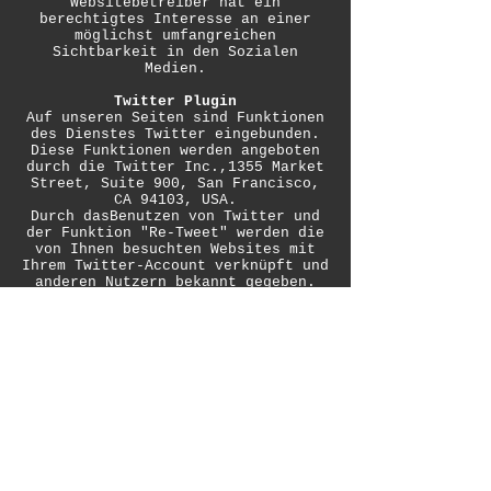
Websitebetreiber hat ein
berechtigtes Interesse an einer
möglichst umfangreichen
Sichtbarkeit in den Sozialen
Medien.
Twitter Plugin
Auf unseren Seiten sind Funktionen
des Dienstes Twitter eingebunden.
Diese Funktionen werden angeboten
durch die Twitter Inc.,1355 Market
Street, Suite 900, San Francisco,
CA 94103, USA.
Durch dasBenutzen von Twitter und
der Funktion "Re-Tweet" werden die
von Ihnen besuchten Websites mit
Ihrem Twitter-Account verknüpft und
anderen Nutzern bekannt gegeben.
Dabei werden auch Daten an Twitter
übertragen. Wir weisen darauf hin,
dass wir als Anbieter der Seiten
keine Kenntnis vom Inhalt der
übermittelten Daten sowie deren
Nutzung durch Twitter erhalten.
Weitere Informationen hierzu finden
Sie
in der Datenschutzerklärung von
Twitter unter:
https://twitter.com/de/privacy.