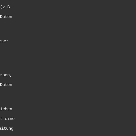
(z.B.
Daten
eser
rson,
Daten
ichen
t eine
eitung