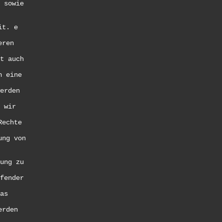
 sowie
it. e
eren
t auch
n eine
erden
 wir
Rechte
ung von
ung zu
fender
as
erden