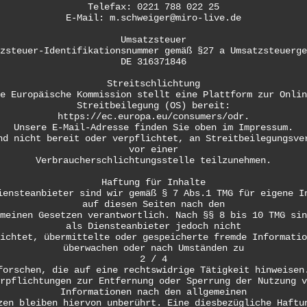
Telefax: 0221 788 022 25
E-Mail: m.schweiger@miro-live.de
Umsatzsteuer
zsteuer-Identifikationsnummer gemäß §27 a Umsatzsteuerge
DE 316371846
Streitschlichtung
e Europäische Kommission stellt eine Plattform zur Onlin
Streitbeilegung (OS) bereit:
https://ec.europa.eu/consumers/odr.
Unsere E-Mail-Adresse finden Sie oben im Impressum.
nd nicht bereit oder verpflichtet, an Streitbeilegungsve
vor einer
Verbraucherschlichtungsstelle teilzunehmen.
Haftung für Inhalte
iensteanbieter sind wir gemäß § 7 Abs.1 TMG für eigene I
auf diesen Seiten nach den
meinen Gesetzen verantwortlich. Nach §§ 8 bis 10 TMG sin
als Diensteanbieter jedoch nicht
ichtet, übermittelte oder gespeicherte fremde Informatio
überwachen oder nach Umständen zu
2 / 4
forschen, die auf eine rechtswidrige Tätigkeit hinweisen
rpflichtungen zur Entfernung oder Sperrung der Nutzung v
Informationen nach den allgemeinen
zen bleiben hiervon unberührt. Eine diesbezügliche Haftu