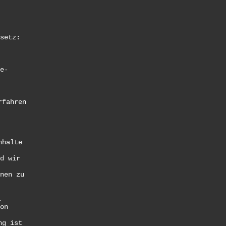
setz:
e-
rfahren
nhalte
d wir
nen zu
.
on
ng ist