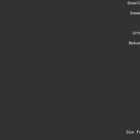
Downl
Sowe
Urh
Beka
Die f