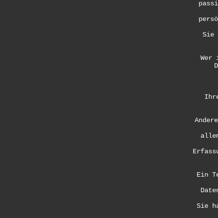
passi
persö
Sie 
Wer 
D
Ihr
Andere
alle
Erfass
Ein T
Date
Sie h