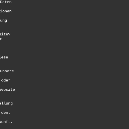
Daten
ionen
ung.
site?
n
iese
unsere
 oder
Website
ellung
rden.
kunft,