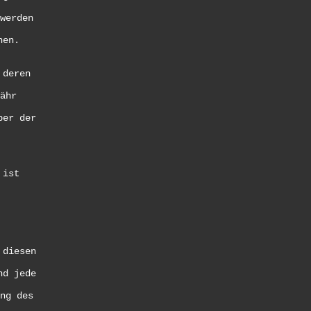
werden
nen.
 deren
ähr
ber der
 ist
 diesen
nd jede
ng des