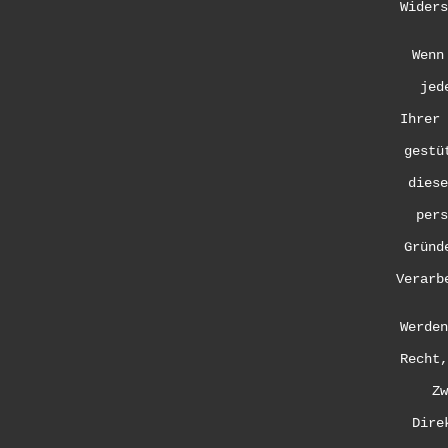
Widers
Wenn
jed
Ihrer 
gestü
diese
pers
Gründ
Verarb
Werden
Recht,
Zw
Dire