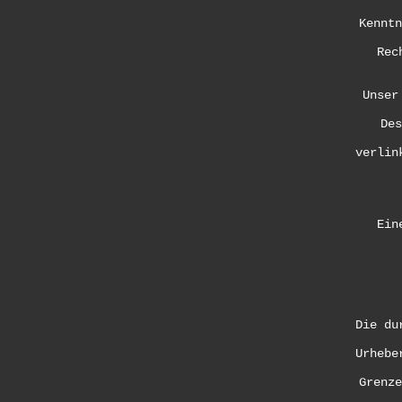
Kenntn
Rec
Unser
Des
verlin
Ein
Die du
Urhebe
Grenze