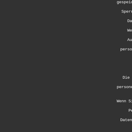
gespei
Sper
Da
We
Au
perso
Die 
person
Wenn S
P
Daten