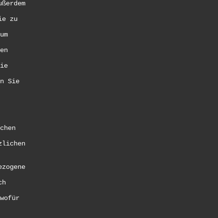
ußerdem
ie zu
um
en
ie
n Sie
chen
zlichen
ezogene
ch
wofür