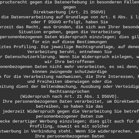
pruchsrecht gegen die Datenerhebung in besonderen Fällen
gegen
Direktwerbung (Art. 21 DSGVO)
 die Datenverarbeitung auf Grundlage von Art. 6 Abs. 1 l
oder f DSGVO erfolgt, haben Sie
erzeit das Recht, aus Gründen, die sich aus Ihrer besond
Situation ergeben, gegen die Verarbeitung
personenbezogenen Daten Widerspruch einzulegen; dies gil
für ein auf diese Bestimmungen
tztes Profiling. Die jeweilige Rechtsgrundlage, auf dene
Verarbeitung beruht, entnehmen Sie
r Datenschutzerklärung. Wenn Sie Widerspruch einlegen, w
wir Ihre betroffenen
onenbezogenen Daten nicht mehr verarbeiten, es sei denn,
können zwingende schutzwürdige
e für die Verarbeitung nachweisen, die Ihre Interessen, 
und Freiheiten überwiegen oder die
eitung dient der Geltendmachung, Ausübung oder Verteidig
Rechtsansprüchen
(Widerspruch nach Art. 21 Abs. 1 DSGVO).
 Ihre personenbezogenen Daten verarbeitet, um Direktwerb
betreiben, so haben Sie das
 jederzeit Widerspruch gegen die Verarbeitung Sie betref
personenbezogener Daten zum
ecke derartiger Werbung einzulegen; dies gilt auch für d
Profiling, soweit es mit solcher
ktwerbung in Verbindung steht. Wenn Sie widersprechen, w
Ihre personenbezogenen Daten