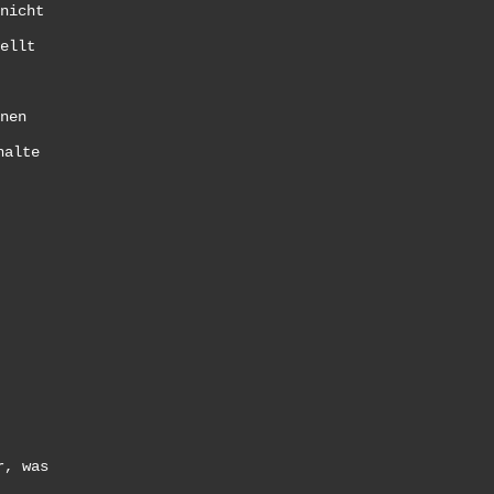
nicht
ellt
nen
halte
r, was