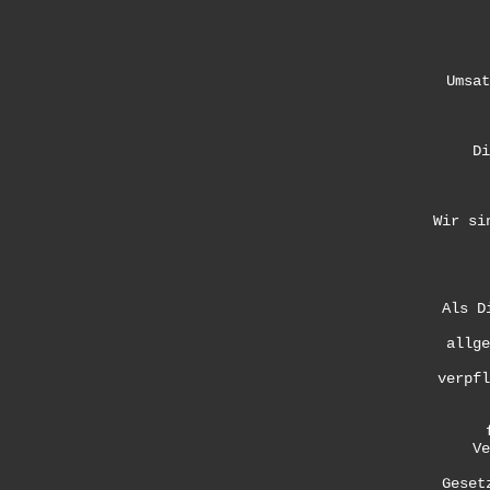
Umsat
Di
Wir si
Als D
allge
verpfl
Ve
Geset